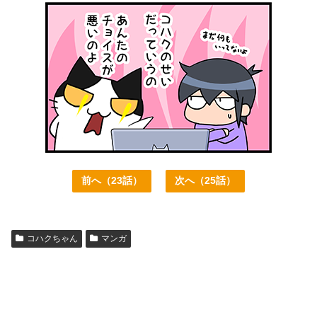
前へ（23話）
次へ（25話）
コハクちゃん
マンガ