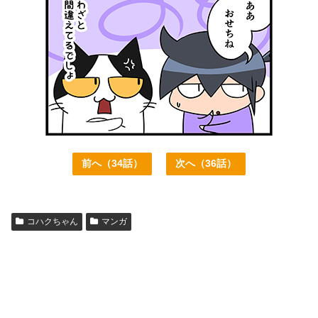
前へ（34話）
次へ（36話）
コハクちゃん
マンガ