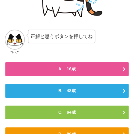
正解と思うボタンを押してね
コハク
A. 16歳
B. 48歳
C. 64歳
D. 80歳